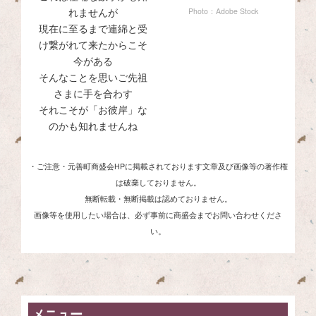
れませんが
Photo：Adobe Stock
現在に至るまで連綿と受
け繋がれて来たからこそ
今がある
そんなことを思いご先祖
さまに手を合わす
それこそが「お彼岸」な
のかも知れませんね
・ご注意・
元善町商盛会HPに掲載されております文章及び画像等の著作権
は破棄しておりません。
無断転載・無断掲載は認めておりません。
画像等を使用したい場合は、必ず事前に商盛会までお問い合わせくださ
い。
メニュー