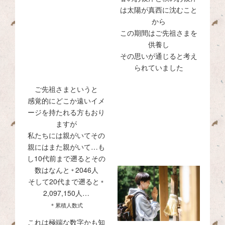
は太陽が真西に沈むこと
から
この期間はご先祖さまを
供養し
その思いが通じると考え
られていました
ご先祖さまというと
感覚的にどこか遠いイメ
ージを持たれる方もおり
ますが
私たちには親がいてその
親にはまた親がいて…も
し10代前まで遡るとその
数はなんと
2046人
＊
そして20代まで遡ると
＊
2,097,150人…
＊累積人数式
これは極端な数字かも知