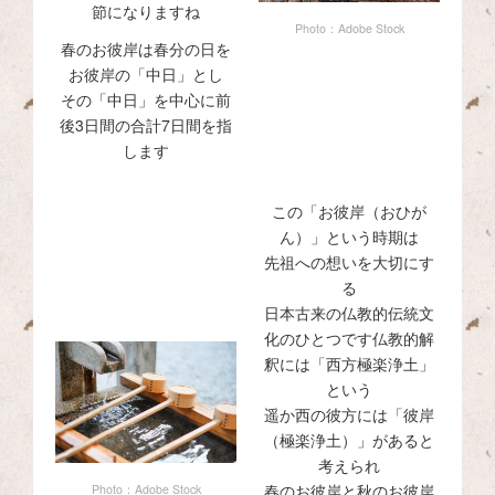
節になりますね
Photo：Adobe Stock
春のお彼岸は春分の日を
お彼岸の「中日」とし
その「中日」を中心に前
後3日間の合計7日間を指
します
この「お彼岸（おひが
ん）」という時期は
先祖への想いを大切にす
る
日本古来の仏教的伝統文
化のひとつです仏教的解
釈には「西方極楽浄土」
という
遥か西の彼方には「彼岸
（極楽浄土）」があると
考えられ
春のお彼岸と秋のお彼岸
Photo：Adobe Stock