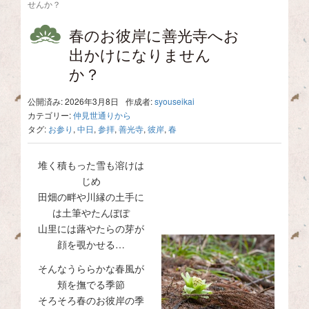
せんか？
春のお彼岸に善光寺へお
出かけになりません
か？
公開済み: 2026年3月8日
作成者:
syouseikai
カテゴリー:
仲見世通りから
タグ:
お参り
,
中日
,
参拝
,
善光寺
,
彼岸
,
春
堆く積もった雪も溶けは
じめ
田畑の畔や川縁の土手に
は土筆やたんぽぽ
山里には蕗やたらの芽が
顔を覗かせる…
そんなうららかな春風が
頬を撫でる季節
そろそろ春のお彼岸の季