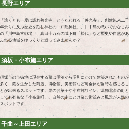
長野エリア
「遠くとも一度は詣れ善光寺」とうたわれる「善光寺」、創建以来二千
年余りに及ぶ歴史を刻む神社の「戸隠神社」、川中島の戦いでおなじみ
の「川中島古戦場」、真田十万石の城下町「松代」など歴史や自然があ
ふれる地域をゆっくりと巡ってみませんか？
須坂・小布施エリア
須坂市の市街地に現存する蔵は明治から昭和にかけて建築されたものが
多く、蔵を生かした商店、博物館、美術館など町全体が当時を感じるこ
とが出来るスポットです。栗のお菓子や小布施ワイン、葛飾北斎の町と
しても有名な「小布施町」。自然の中にとけ込む街並みと風景が人気の
スポットです。
千曲～上田エリア