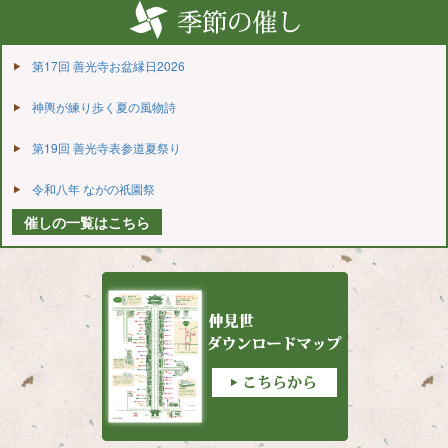
第17回 善光寺お盆縁日2026
神輿が練り歩く夏の風物詩
第19回 善光寺表参道夏祭り
令和八年 ながの祇園祭
催しの一覧はこちら