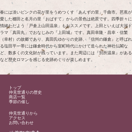
春には淡いピンクの花が里をうめつくす「あんずの里」千曲市。芭蕉が
愛した棚田と名月の里「おばすて」からの景色は絶景です。四季折々に
情緒ただよう「戸倉上山田温泉」もおススメです。上田といえば大河ド
ラマ「真田丸」でおなじみの『上田城』です。真田幸隆・昌幸・信繁
（幸村）の故郷であり、真田氏ゆかりの史跡、『信州の鎌倉』と呼ばれ
る塩田平一帯には鎌倉時代から室町時代にかけて造られた神社仏閣な
ど、数多くの文化財が残っています。また周辺には『別所温泉』がある
など歴史ロマンを感じる史跡めぐりが楽しめます。
トップ
仲見世通りの歴史
商店一覧
季節の催し
仲見世通りから
アクセス
お問い合わせ